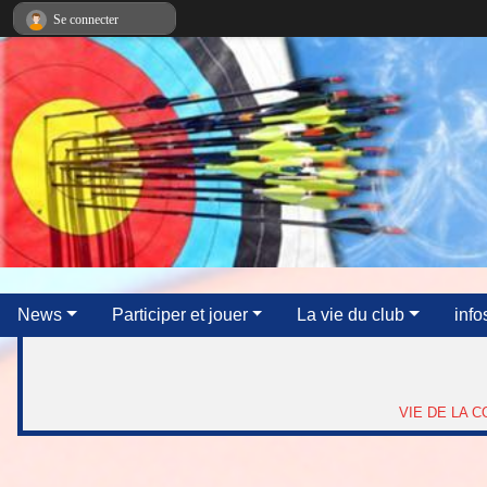
Panneau de gestion des cookies
Se connecter
News
Participer et jouer
La vie du club
info
VIE DE LA 