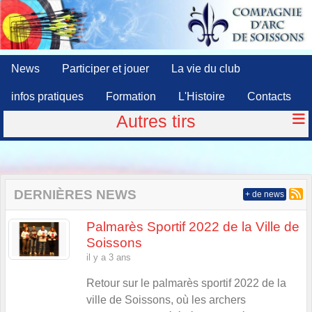
Panneau de gestion des cookies
News
Participer et jouer
La vie du club
infos pratiques
Formation
L'Histoire
Contacts
Autres tirs
DERNIÈRES NEWS
+ de news
Palmarès Sportif 2022 de la Ville de
Soissons
il y a 3 ans
Retour sur le palmarès sportif 2022 de la
ville de Soissons, où les archers