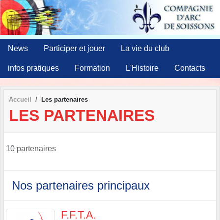
Panneau de gestion des cookies
News
Participer et jouer
La vie du club
infos pratiques
Formation
L'Histoire
Contacts
Accueil
Les partenaires
LES PARTENAIRES
10 partenaires
Nos partenaires principaux
F.F.T.A.