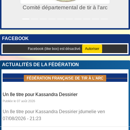
Comité départemental de tir à l'arc
COMIT
FACEBOOK
Facebook (like box) est désactivé.
Autoriser
ACTUALITÉS DE LA FÉDÉRATION
FÉDÉRATION FRANÇAISE DE TIR À L'ARC
Un 8e titre pour Kassandra Dessirier
Publiée le 07 août 2026
Un 8e titre pour Kassandra Dessirier jdumelie ven
07/08/2026 - 21:23