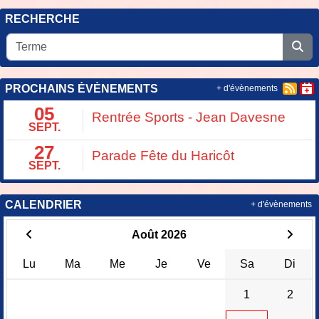
RECHERCHE
PROCHAINS ÉVÈNEMENTS
+ d'évènements
05
Rentrée Sports - Jean Davesne
SEPT.
27
Parade Fête du Haricôt
SEPT.
CALENDRIER
+ d'évènements
Août 2026
Lu
Ma
Me
Je
Ve
Sa
Di
1
2