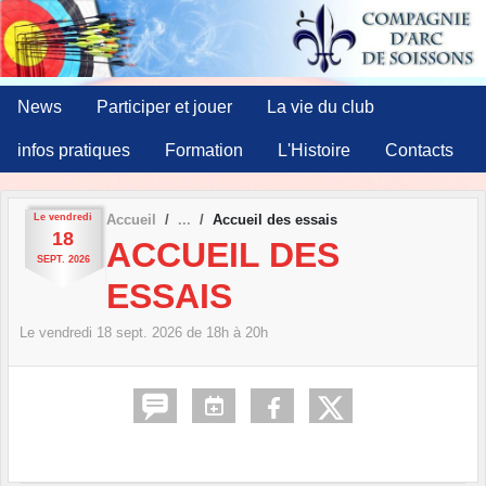
Panneau de gestion des cookies
News
Participer et jouer
La vie du club
infos pratiques
Formation
L'Histoire
Contacts
Le
vendredi
Accueil
Accueil des essais
18
ACCUEIL DES
SEPT.
2026
ESSAIS
Le
vendredi
18
sept.
2026
de 18h à 20h