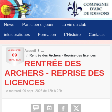
Panneau de gestion des cookies
News
Participer et jouer
La vie du club
infos pratiques
Formation
L'Histoire
Contacts
Le
mercredi
Accueil
09
Rentrée des Archers - Reprise des licences
SEPT.
2026
RENTRÉE DES
ARCHERS - REPRISE DES
LICENCES
Le
mercredi
09
sept.
2026
de 18h à 22h