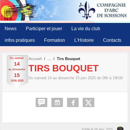
Panneau de gestion des cookies
News
Participer et jouer
La vie du club
infos pratiques
Formation
L'Histoire
Contacts
Du
samedi
Accueil
Tirs Bouquet
14
TIRS BOUQUET
au
dimanche
15
Du
samedi
14
au
dimanche
15
juin
2025
de 08h à 19h30
JUIN
2025
Publié le
05 janv. 2025