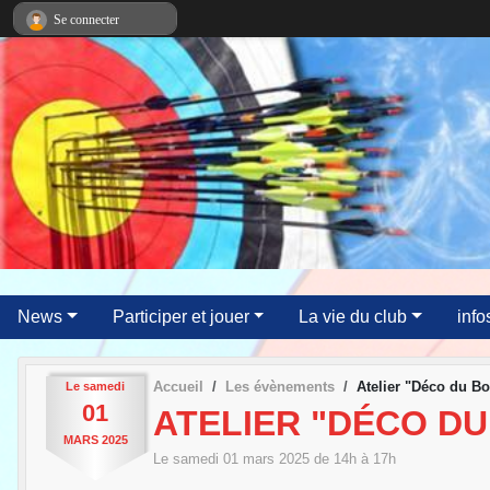
Panneau de gestion des cookies
Se connecter
News
Participer et jouer
La vie du club
info
Accueil
Les évènements
Atelier "Déco du B
Le
samedi
01
ATELIER "DÉCO D
MARS
2025
Le
samedi
01
mars
2025
de 14h à 17h