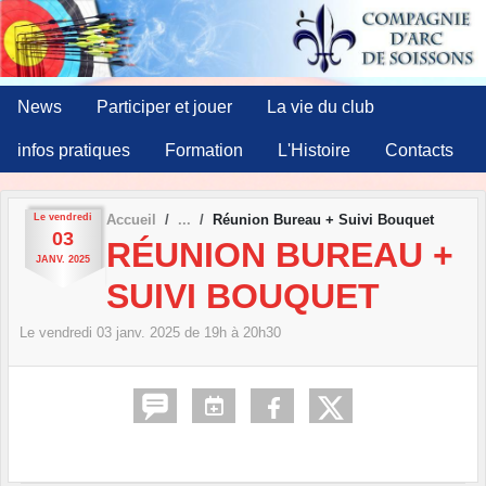
Panneau de gestion des cookies
News
Participer et jouer
La vie du club
infos pratiques
Formation
L'Histoire
Contacts
Le
vendredi
Accueil
Réunion Bureau + Suivi Bouquet
03
RÉUNION BUREAU +
JANV.
2025
SUIVI BOUQUET
Le
vendredi
03
janv.
2025
de 19h à 20h30