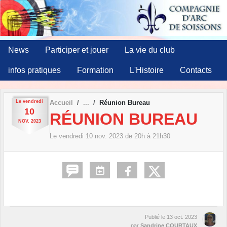
Panneau de gestion des cookies
News
Participer et jouer
La vie du club
infos pratiques
Formation
L'Histoire
Contacts
Le
vendredi
Accueil
Réunion Bureau
10
RÉUNION BUREAU
NOV.
2023
Le
vendredi
10
nov.
2023
de 20h à 21h30
Publié le
13 oct. 2023
par
Sandrine COURTAUX