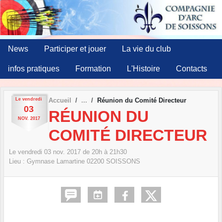
Panneau de gestion des cookies
News
Participer et jouer
La vie du club
infos pratiques
Formation
L'Histoire
Contacts
Le
vendredi
Accueil
Réunion du Comité Directeur
03
RÉUNION DU
NOV.
2017
COMITÉ DIRECTEUR
Le
vendredi
03
nov.
2017
de 20h à 21h30
Lieu :
Gymnase Lamartine
02200
SOISSONS