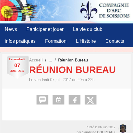
Panneau de gestion des cookies
News
Participer et jouer
La vie du club
infos pratiques
Formation
L'Histoire
Contacts
Le
vendredi
Accueil
Réunion Bureau
07
RÉUNION BUREAU
JUIL.
2017
Le
vendredi
07
juil.
2017
de 20h à 22h
Publié le
06 juin 2017
par
Sandrine COURTAUX