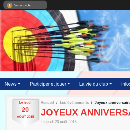
Panneau de gestion des cookies
Se connecter
News
Participer et jouer
La vie du club
info
Accueil
Les évènements
Joyeux anniversaire
Le
jeudi
20
JOYEUX ANNIVERSA
AOÛT
2015
Le
jeudi
20
août
2015