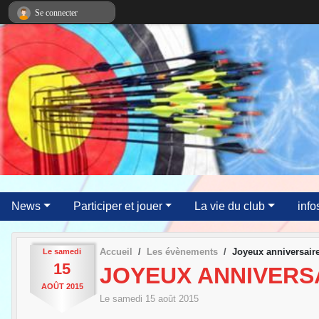
Panneau de gestion des cookies
Se connecter
News
Participer et jouer
La vie du club
info
Accueil
Les évènements
Joyeux anniversaire
Le
samedi
15
JOYEUX ANNIVERSA
AOÛT
2015
Le
samedi
15
août
2015