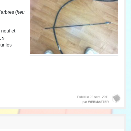
arbres (
heu
 neuf et
 si
ur les
Publié le
22 sept. 2011
par
WEBMASTER