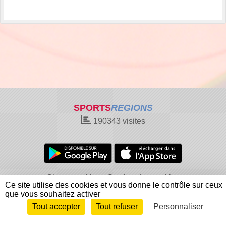
SPORTS
REGIONS
190343
visites
Charte cookies
Gestion des cookies
Ce site utilise des cookies et vous donne le contrôle sur ceux
Informations légales
Signaler un contenu inapproprié
que vous souhaitez activer
Tout accepter
Tout refuser
Personnaliser
Envie de participer ?
Connexion