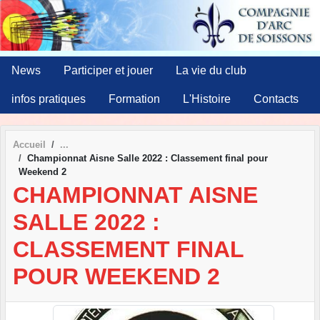
Panneau de gestion des cookies
News
Participer et jouer
La vie du club
infos pratiques
Formation
L'Histoire
Contacts
Accueil
Championnat Aisne Salle 2022 : Classement final pour
Weekend 2
CHAMPIONNAT AISNE
SALLE 2022 :
CLASSEMENT FINAL
POUR WEEKEND 2