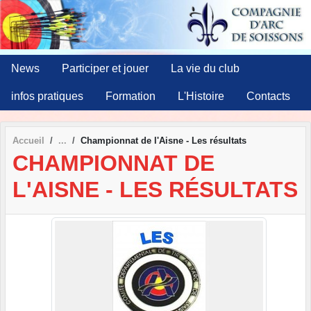
Panneau de gestion des cookies
News
Participer et jouer
La vie du club
infos pratiques
Formation
L'Histoire
Contacts
Accueil
Championnat de l'Aisne - Les résultats
CHAMPIONNAT DE
L'AISNE - LES RÉSULTATS