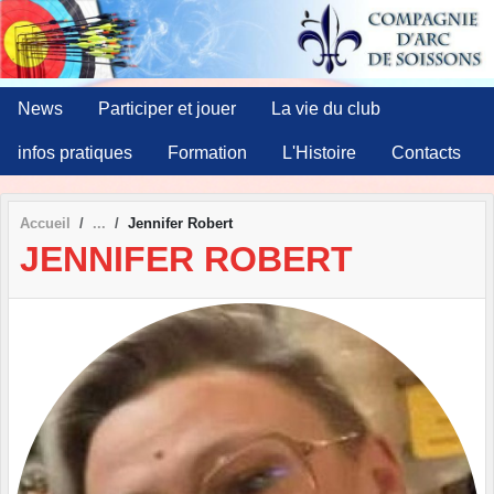
Panneau de gestion des cookies
News
Participer et jouer
La vie du club
infos pratiques
Formation
L'Histoire
Contacts
Accueil
Jennifer Robert
JENNIFER ROBERT