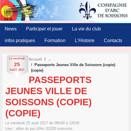
Panneau de gestion des cookies
News
Participer et jouer
La vie du club
infos pratiques
Formation
L'Histoire
Contacts
Le
vendredi
Accueil
25
Passeports Jeunes Ville de Soissons (copie)
(copie)
AOÛT
2017
PASSEPORTS
JEUNES VILLE DE
SOISSONS (COPIE)
(COPIE)
Le
vendredi
25
août
2017
de 08h30 à 12h30
Lieu :
allée du jeu d'Arc
02200
soissons