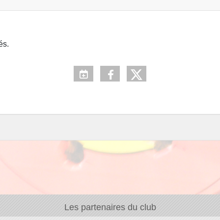
és.
Les partenaires du club