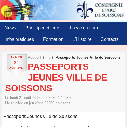
Panneau de gestion des cookies
News
Participer et jouer
La vie du club
infos pratiques
Formation
L'Histoire
Contacts
Le
lundi
Accueil
Passeports Jeunes Ville de Soissons
21
PASSEPORTS
AOÛT
2017
JEUNES VILLE DE
SOISSONS
Le
lundi
21
août
2017
de 08h30 à 12h30
Lieu :
allée du jeu d'Arc
02200
soissons
Passeports Jeunes ville de Soissons.