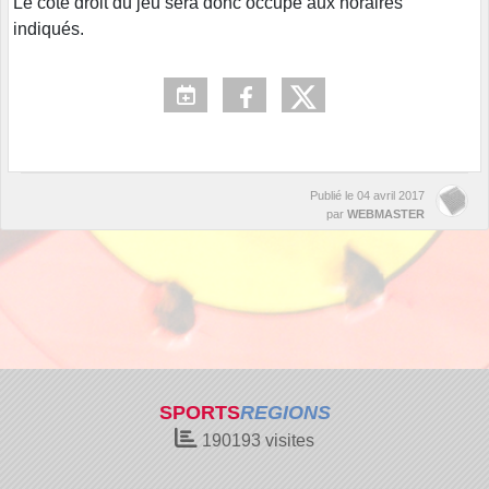
Le côté droit du jeu sera donc occupé aux horaires
indiqués.
Publié le
04 avril 2017
par
WEBMASTER
SPORTS
REGIONS
190193
visites