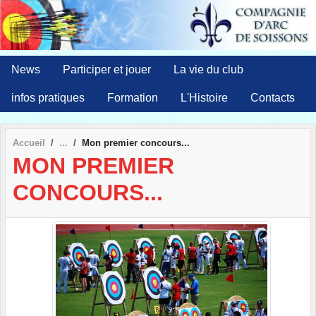
Panneau de gestion des cookies
News
Participer et jouer
La vie du club
infos pratiques
Formation
L'Histoire
Contacts
Accueil
Mon premier concours...
MON PREMIER
CONCOURS...